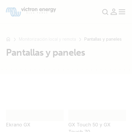
Monitorización local y remota
Pantallas y paneles
Pantallas y paneles
Por
ejemplo,
SmartSolar
Multiplus-
II
Orion
XS
SmartShunt
Ekrano GX
GX Touch 50 y GX
Touch 70