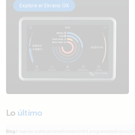
Explore el Ekrano GX
Lo
último
Blog
4 nuevas publicaciones
Formación
54 programadas
Exposici