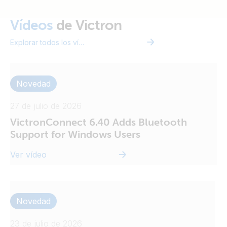
Vi
Vídeos
de Victron
Explorar todos los vídeos
Novedad
27 de julio de 2026
VictronConnect 6.40 Adds Bluetooth
Support for Windows Users
Ver vídeo
Novedad
23 de julio de 2026