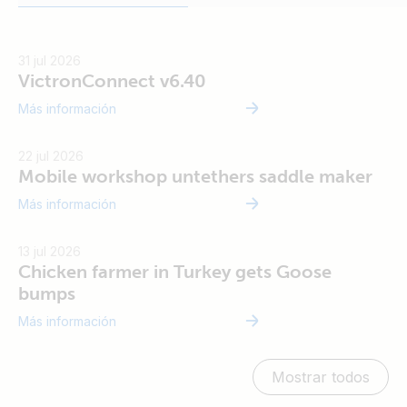
31 jul 2026
VictronConnect v6.40
Más información
22 jul 2026
Mobile workshop untethers saddle maker
Más información
Vi
13 jul 2026
Chicken farmer in Turkey gets Goose
bumps
Más información
Mostrar todos