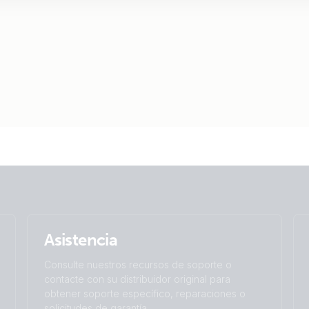
Asistencia
Consulte nuestros recursos de soporte o
contacte con su distribuidor original para
obtener soporte específico, reparaciones o
solicitudes de garantía.