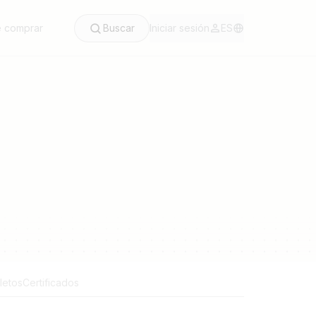
 comprar
Buscar
Iniciar sesión
ES
lletos
Certificados