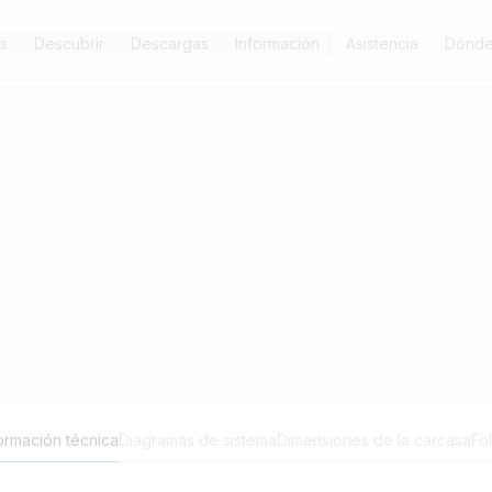
s
Descubrir
Descargas
Información
Asistencia
Dónde
ormación técnica
Diagramas de sistema
Dimensiones de la carcasa
Fo