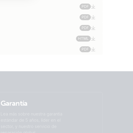
PDF
PDF
PDF
HTML
PDF
Garantía
Lea más sobre nuestra garantía
estándar de 5 años, líder en el
sector, y nuestro servicio de
reparación global.