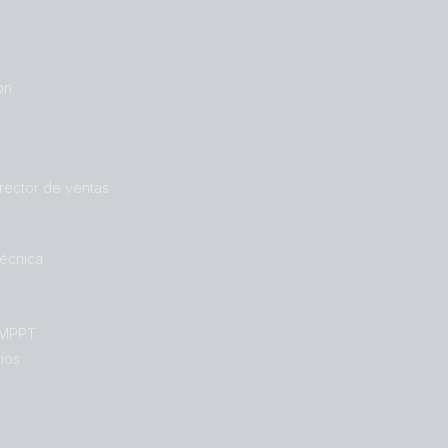
on
rector de ventas
técnica
 MPPT
cios
s