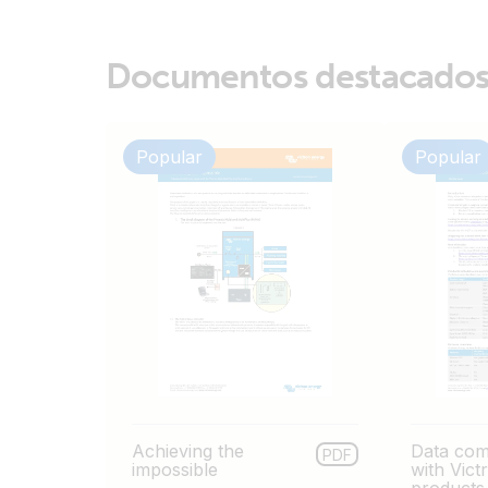
Documentos destacado
Popular
Popular
Achieving the
Data com
PDF
impossible
with Vic