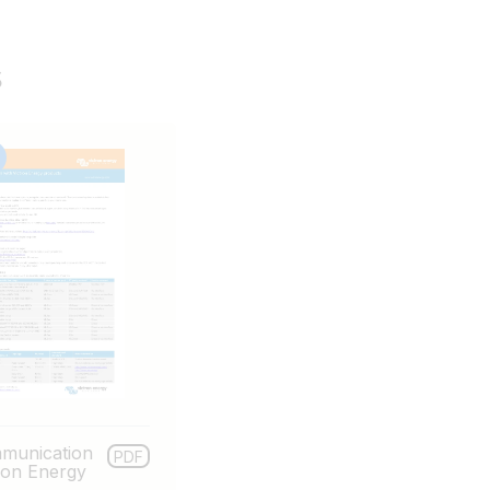
s
munication
PDF
tron Energy