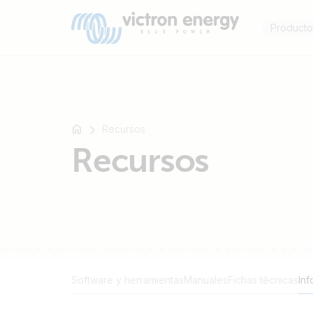
Producto
Recursos
Por
Recursos
ejemplo,
SmartSolar
Multiplus-
II
Orion
XS
SmartShunt
Software y herramientas
Manuales
Fichas técnicas
Inf