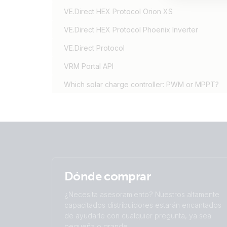
VE.Direct HEX Protocol Orion XS
VE.Direct HEX Protocol Phoenix Inverter
VE.Direct Protocol
VRM Portal API
Which solar charge controller: PWM or MPPT?
Dónde comprar
¿Necesita asesoramiento? Nuestros altamente
capacitados distribuidores estarán encantados
de ayudarle con cualquier pregunta, ya sea
pequeña o grande.