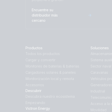
Encuentre su
distribuidor más
cercano
Productos
Soluciones
Todos los productos
Almacenamie
Cargar y convertir
Sistema auxil
Monitores de baterías & baterías
Sector naval
Cargadores solares & paneles
Caravanas
Monitorización local y remota
Vehículos pr
Accesorios
Generadores
Descubrir
Industrial
Descubra nuestro ecosistema
Telecomunic
Empezando
Acceso a la 
Victron Energy
Movilidad