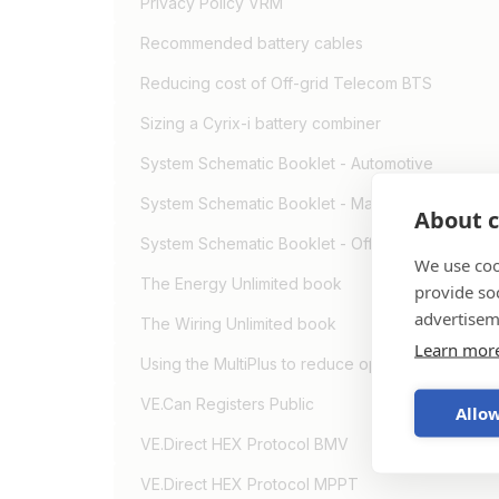
Privacy Policy VRM
Recommended battery cables
Reducing cost of Off-grid Telecom BTS
Sizing a Cyrix-i battery combiner
System Schematic Booklet - Automotive
System Schematic Booklet - Marine
About c
System Schematic Booklet - Off-Grid, Backup &
We use coo
The Energy Unlimited book
provide so
advertisem
The Wiring Unlimited book
Learn mor
Using the MultiPlus to reduce operating cost of 
VE.Can Registers Public
Allow
VE.Direct HEX Protocol BMV
VE.Direct HEX Protocol MPPT