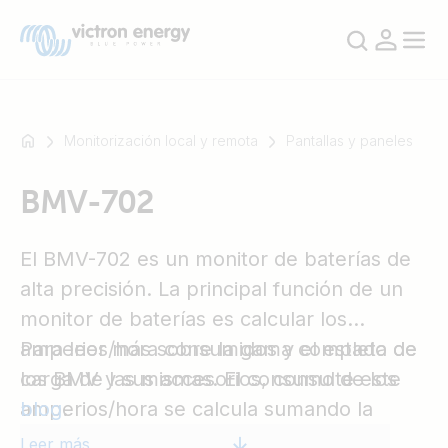
Monitorización local y remota
Pantallas y paneles
BMV-702
Por
ejemplo,
SmartSolar
El BMV-702 es un monitor de baterías de
Multiplus-
alta precisión. La principal función de un
II
monitor de baterías es calcular los
Orion
amperios/hora consumidos y el estado de
Para leer más sobre la gama completa de
XS
carga de las mismas. El consumo de los
los BMV y sus accesorios, consulte este
SmartShunt
amperios/hora se calcula sumando la
blog
.
corriente que entra o sale de la batería.
Leer más