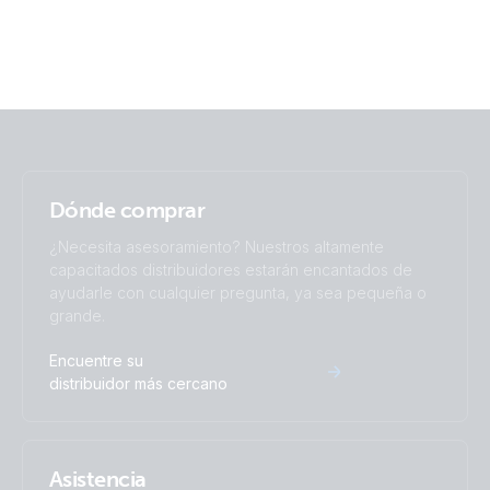
Dónde comprar
¿Necesita asesoramiento? Nuestros altamente
capacitados distribuidores estarán encantados de
ayudarle con cualquier pregunta, ya sea pequeña o
grande.
Encuentre su
distribuidor más cercano
Asistencia