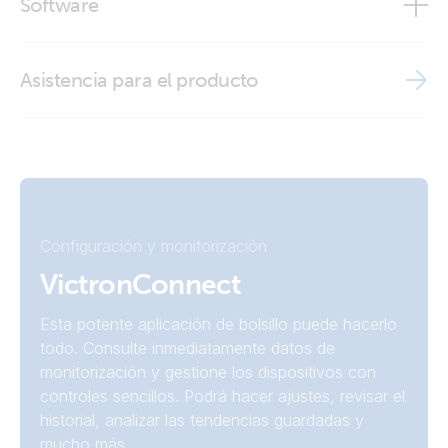
Software
VictronConnect
VE.Direct Protocol
Certificate IEC 60335-1 BMV 700, 702, 700H and 712 Smart
Wall mount enclosure for BMV or MPPT Control (side)
BMV Reader
Asistencia para el producto
Declaration of Conformity - Battery Monitor BMV (EU doc
Wall mount enclosure for Color Control
Victron VRM app
RED)
ISO9001 certificate
Configuración y monitorización
VictronConnect
Esta potente aplicación de bolsillo puede hacerlo
todo. Consulte inmediatamente datos de
monitorización y gestione los dispositivos con
controles sencillos. Podrá hacer ajustes, revisar el
historial, analizar las tendencias guardadas y
mucho más.