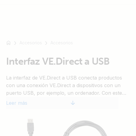
Accesorios
Accesorios
Por
ejemplo,
SmartSolar
Interfaz VE.Direct a USB
Multiplus-
II
La interfaz de VE.Direct a USB conecta productos
Orion
con una conexión VE.Direct a dispositivos con un
XS
puerto USB, por ejemplo, un ordenador. Con este
SmartShunt
cable, también es posible conectar más de dos
Leer más
productos VE.Direct a un solo CCGX.