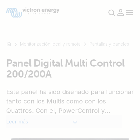
Monitorización local y remota
Pantallas y paneles
Panel Digital Multi Control
Por
200/200A
ejemplo,
SmartSolar
Multiplus-
Este panel ha sido diseñado para funcionar
II
tanto con los Multis como con los
Orion
Quattros. Con el, PowerControl y
XS
SmartShunt
PowerAssist pueden ajustar el límite de
Leer más
corriente de dos fuentes CA: el límite de
corriente de un generador y el del