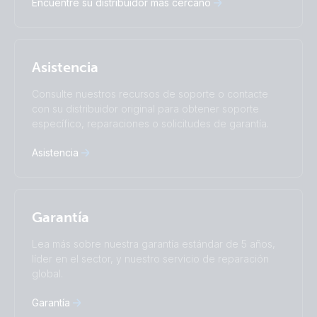
Encuentre su distribuidor más cercano
Nederlands
Norsk
I agree to receive the newsletter and accept the
Polskie
Português
Privacy Policy.
Română
Slovenščina
Subscribe
Suomalainen
Svenska
Asistencia
Türkçe
Ελληνικά
Русский
Українська
Consulte nuestros recursos de soporte o contacte
中國人
con su distribuidor original para obtener soporte
específico, reparaciones o solicitudes de garantía.
Asistencia
Garantía
Lea más sobre nuestra garantía estándar de 5 años,
líder en el sector, y nuestro servicio de reparación
global.
Garantía