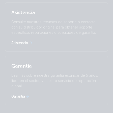
Română
Slovenščina
Subscribe
Suomalainen
Svenska
Asistencia
Türkçe
Ελληνικά
Русский
Українська
Consulte nuestros recursos de soporte o contacte
中國人
con su distribuidor original para obtener soporte
específico, reparaciones o solicitudes de garantía.
Asistencia
Garantía
Lea más sobre nuestra garantía estándar de 5 años,
líder en el sector, y nuestro servicio de reparación
global.
Garantía