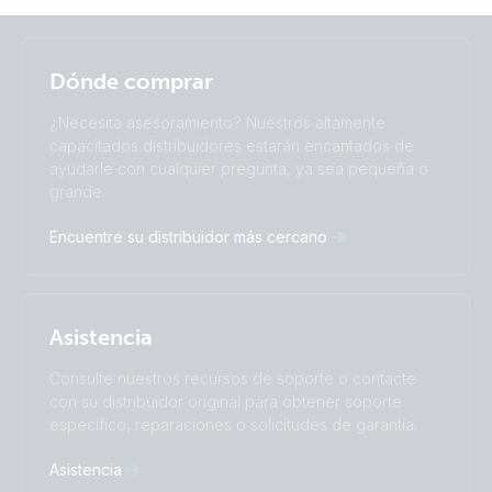
Selected
Stay up to date
Español
Dónde comprar
Change language
¿Necesita asesoramiento? Nuestros altamente
Čeština
Dansk
capacitados distribuidores estarán encantados de
ayudarle con cualquier pregunta, ya sea pequeña o
Deutsch
English
grande.
Español
Français
Italiano
Magyar
Encuentre su distribuidor más cercano
Nederlands
Norsk
I agree to receive the newsletter and accept the
Polskie
Português
Privacy Policy.
Română
Slovenščina
Subscribe
Suomalainen
Svenska
Asistencia
Türkçe
Ελληνικά
Русский
Українська
Consulte nuestros recursos de soporte o contacte
中國人
con su distribuidor original para obtener soporte
específico, reparaciones o solicitudes de garantía.
Asistencia