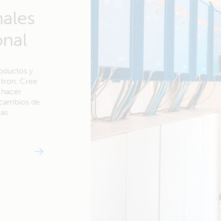
nales
onal
oductos y
ctron. Cree
 hacer
e cambios de
las