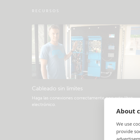
RECURSOS
Cableado sin límites
Haga las conexiones correctamente con este libro
electrónico
.
About c
We use coo
provide so
advertisem