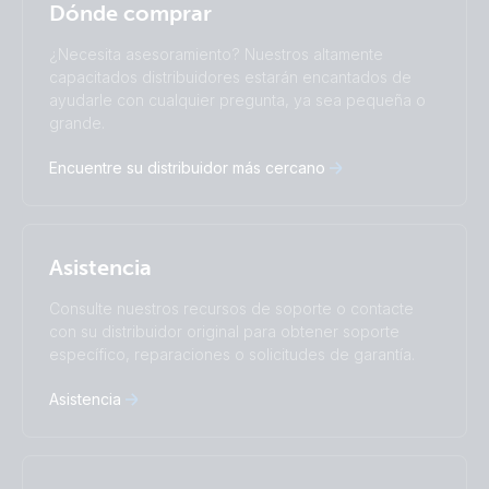
Español
Dónde comprar
Change language
¿Necesita asesoramiento? Nuestros altamente
Čeština
Dansk
capacitados distribuidores estarán encantados de
ayudarle con cualquier pregunta, ya sea pequeña o
Deutsch
English
grande.
Español
Français
Italiano
Magyar
Encuentre su distribuidor más cercano
Nederlands
Norsk
I agree to receive the newsletter and accept the
Polskie
Português
Privacy Policy.
Română
Slovenščina
Subscribe
Suomalainen
Svenska
Asistencia
Türkçe
Ελληνικά
Русский
Українська
Consulte nuestros recursos de soporte o contacte
中國人
con su distribuidor original para obtener soporte
específico, reparaciones o solicitudes de garantía.
Asistencia