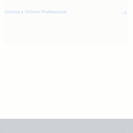
Unirme a Victron Professional
Selected
Stay up to date