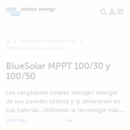
Cargadores solares & paneles
Controladores de carga solar
Por
BlueSolar MPPT 100/30 y
ejemplo,
100/50
SmartSolar
Multiplus-
II
Los cargadores solares recogen energía
Orion
de sus paneles solares y la almacenan en
XS
sus baterías. Utilizando la tecnología más
SmartShunt
rápida y novedosa, el BlueSolar maximiza
Leer más
esta recogida de energía, gestionándola