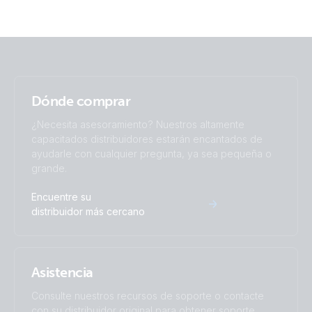
Energy Meter ET112 (right)
Energy Meter ET112 (top)
Energy Meter ET340 (right)
Dónde comprar
¿Necesita asesoramiento? Nuestros altamente
Energy Meter ET340 (top)
capacitados distribuidores estarán encantados de
ayudarle con cualquier pregunta, ya sea pequeña o
grande.
Encuentre su
distribuidor más cercano
Asistencia
Consulte nuestros recursos de soporte o contacte
con su distribuidor original para obtener soporte