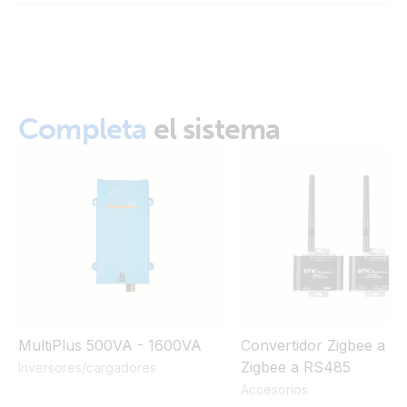
Energy Meter (front-angle)
Energy Meter VM-3P75CT Manual
Energy Meter (left)
Energy Meter (right)
Completa
el sistema
Energy Storage System
Energy Meter (side)
ESS (Energy Storage System) - Start page
Energy Meter (top)
Energy Meter (with connectors)
Energy Meter EM24 (right)
Energy Meter EM24 (top)
MultiPlus 500VA - 1600VA
Convertidor Zigbee a U
Zigbee a RS485
Inversores/cargadores
Accesorios
Energy meter EM540 (new)