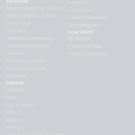
Soluciones
Formación
Almacenamiento de energía
Exposiciones
Sistema auxiliar y aislado
Victron Professional
Sector naval
Foro comunitario
Caravanas
Iniciar sesión
Vehículos profesionales
Portal VRM
Generadores híbridos
E-Order y E-RMA
Industrial
Victron Professional
Telecomunicaciones
Acceso a la energía
Movilidad
Empresa
Contacto
Blog
Esto es Victron
Vídeos
Empleos
Prensa
Busque su director de ventas