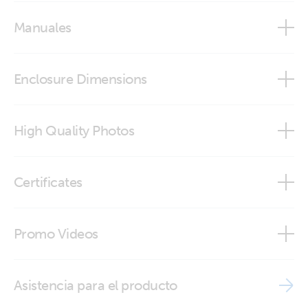
Selection Guide - Energy Meters
Manuales
Victron Energy Meter VM-3P75CT
Enclosure Dimensions
Energy Meter ABB B21 B23 and B24
VM-3P75CT Energy Meter
High Quality Photos
Energy Meter EM24 Ethernet
Energiemeter-_top_
Energy Meter EM24 RS485
Certificates
Energy meter (connectors1)
Energy Meter EM540
DoC - Auxilliary components (1)
Promo Videos
Energy meter (connectors2)
Energy Meter ET112
ISO9001 certificate
Brand video
Energy meter (connectors3)
Energy Meter ET340
Asistencia para el producto