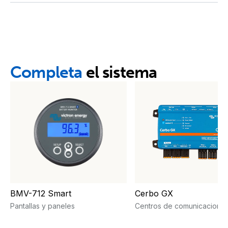
Declaration of Conformity - MultiPlus 500VA - 2000VA
MultiPlus 12/2000/80 120V (right)
ISO9001 certificate
MultiPlus 12/2000/80 230V (Bottom open)
Completa
el sistema
MultiPlus 12/2000/80 230V (bottom open2)
MultiPlus 12/2000/80 230V (bottom open4)
MultiPlus 12/2000/80 230V (bottom open5)
MultiPlus 12/2000/80 230V (bottom)
MultiPlus 12/2000/80 230V (front)
BMV-712 Smart
Cerbo GX
Pantallas y paneles
Centros de comunicacione
MultiPlus 12/2000/80 230V (left)