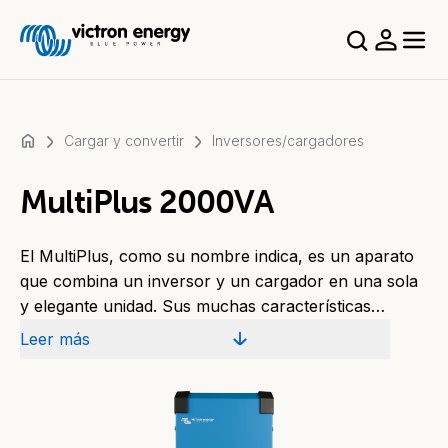
Cargar y convertir
Inversores/cargadores
MultiPlus 2000VA
Por
ejemplo,
El MultiPlus, como su nombre indica, es un aparato
SmartSolar
que combina un inversor y un cargador en una sola
Multiplus-
y elegante unidad. Sus muchas características
II
incluyen un inversor de onda sinusoidal pura, carga
Orion
Leer más
adaptativa, tecnología PowerAssist híbrida, además
XS
de múltiples características para su integración en
SmartShunt
distintos sistemas.