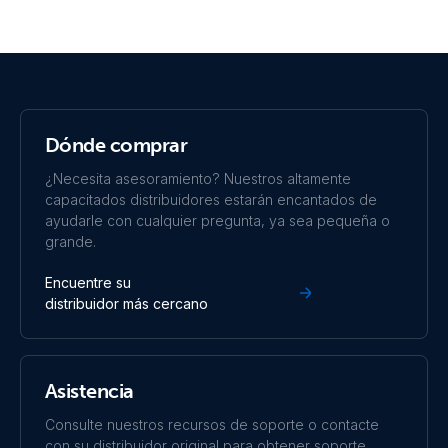
MultiPlus 12/2000/80 230V (right)
MultiPlus 48/2000/25-32 230V VE.Bus (front)
MultiPlus 48/2000/25-32 230V VE.Bus (left)
Dónde comprar
MultiPlus 48/2000/25-32 230V VE.Bus (right)
¿Necesita asesoramiento? Nuestros altamente
capacitados distribuidores estarán encantados de
ayudarle con cualquier pregunta, ya sea pequeña o
MultiPlus 48/2000/25-50 120V VE.Bus (front)
grande.
MultiPlus 48/2000/25-50 120V VE.Bus (left)
Encuentre su
distribuidor más cercano
MultiPlus 48/2000/25-50 120V VE.Bus (right)
Asistencia
Consulte nuestros recursos de soporte o contacte
con su distribuidor original para obtener soporte