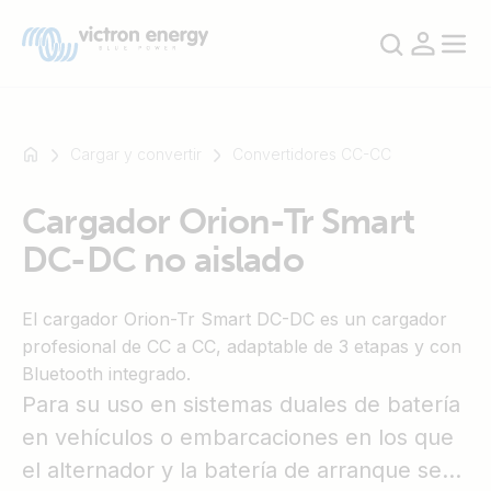
Cargar y convertir
Convertidores CC-CC
Cargador Orion-Tr Smart
Por
DC-DC no aislado
ejemplo,
SmartSolar
Multiplus-
El cargador Orion-Tr Smart DC-DC es un cargador
II
profesional de CC a CC, adaptable de 3 etapas y con
Orion
Bluetooth integrado.
XS
Para su uso en sistemas duales de batería
SmartShunt
en vehículos o embarcaciones en los que
el alternador y la batería de arranque se