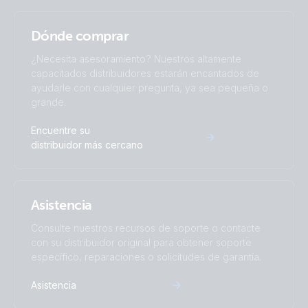
MultiPlus-II 3KW 230VAC 12VDC 600Ah Li Lynx Smart BMS &
distributors Cerbo GX touch generator MPPT Orion Tr
Smarts
Dónde comprar
¿Necesita asesoramiento? Nuestros altamente
MultiPlus-II 3kW 2x120VAC 12VDC 400Ah Li VE.Bus BMS
capacitados distribuidores estarán encantados de
Cerbo GX Touch generator MPPT Orion-Tr Smarts
ayudarle con cualquier pregunta, ya sea pequeña o
grande.
Quattro 5kW 230VAC 24VDC 600-800Ah Li Lynx Smart
Encuentre su
BMS & distributors Cerbo GX touch generator MPPT Orion
distribuidor más cercano
Tr Smarts
Asistencia
Consulte nuestros recursos de soporte o contacte
con su distribuidor original para obtener soporte
específico, reparaciones o solicitudes de garantía.
Asistencia