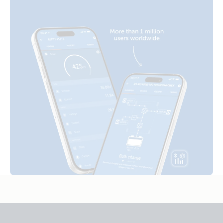
BMS-NG Cerbo GX Touch-50 SBP-220 generator Lynx
Orion-Tr Smart 24/24-17 Non-isolated (top)
Distributor MPPT 100/50 Orion XS BMV-712
Orion-Tr-Smart 12/12-30A (360W) Non-isolated DC-
MultiPlus-II 3kVA 120VAC 12VDC 2x200Ah Li-NG VE.Bus
DC charger (top)
BMS-NG Cerbo GX Touch-50 SBP-220 generator MPPT
100/50 Orion XS BMV-712
MultiPlus-II 3kVA 120VAC 12VDC 2x300Ah Li-NG Lynx Class-
T Smart BMS-NG Distributor Cerbo GX Touch-50 SBP-220
generator MPPT 100/50 Orion XS
MultiPlus-II 3kVA 2x120VAC 12VDC 2x200Ah Li-NG Lynx
Smart BMS NG Cerbo GX Touch-50 SBP-220 generator
MPPT 100/50 Orion XS
MultiPlus-II 3kVA 2x120VAC 12VDC 400Ah Li VEBus BMS V2
Cerbo GX touch generator MPPT Orion Tr Smarts