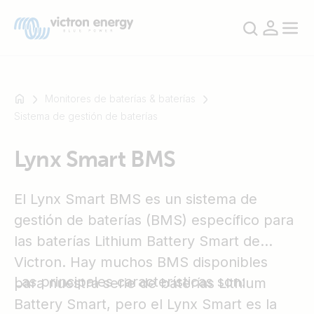
Monitores de baterías & baterías
Sistema de gestión de baterías
Por
Lynx Smart BMS
ejemplo,
SmartSolar
Multiplus-
El Lynx Smart BMS es un sistema de
II
gestión de baterías (BMS) específico para
Orion
las baterías Lithium Battery Smart de
XS
Victron. Hay muchos BMS disponibles
SmartShunt
Las principales características son:
para nuestra serie de baterías Lithium
Battery Smart, pero el Lynx Smart es la