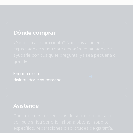
Dónde comprar
¿Necesita asesoramiento? Nuestros altamente
capacitados distribuidores estarán encantados de
ayudarle con cualquier pregunta, ya sea pequeña o
grande.
Encuentre su
distribuidor más cercano
Asistencia
Consulte nuestros recursos de soporte o contacte
con su distribuidor original para obtener soporte
específico, reparaciones o solicitudes de garantía.