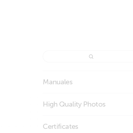
Manuales
High Quality Photos
RS485 to USB interface cable 1,8 m
Certificates
RS485 to USB interface cable 5 m