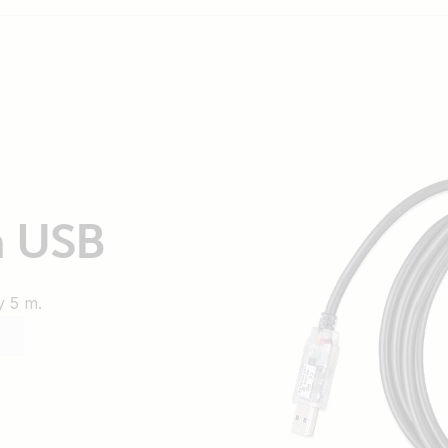
a USB
y 5 m.