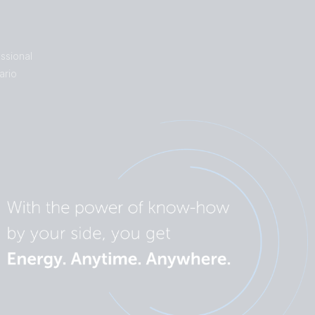
s
ssional
ario