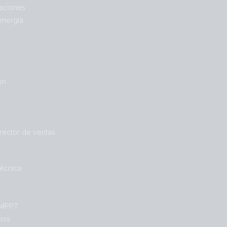
aciones
energía
on
rector de ventas
técnica
 MPPT
cios