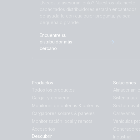
¿Necesita asesoramiento? Nuestros altamente
capacitados distribuidores estarán encantados
de ayudarle con cualquier pregunta, ya sea
pequeña o grande.
Encuentre su
distribuidor más
cercano
Productos
Soluciones
Todos los productos
Almacenamie
Cargar y convertir
Sistema auxil
Monitores de baterías & baterías
Sector naval
Cargadores solares & paneles
Caravanas
Monitorización local y remota
Vehículos pr
Accesorios
Generadores
Descubrir
Industrial