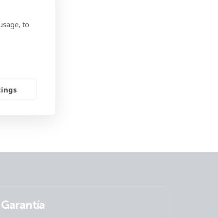
usage, to
tings
Garantía