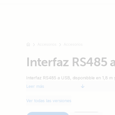
Por
ejemplo,
Accesorios
Accesorios
SmartSolar
Multiplus-
Interfaz RS485 
II
Orion
XS
Interfaz RS485 a USB, disponibble en 1,8 m 
SmartShunt
Leer más
Ver todas las versiones