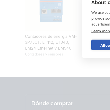
About c
We use coo
provide so
advertisem
Learn mor
Contadores de energía VM-
3P75CT, ET112, ET340,
Allow
EM24 Ethernet y EM540
Contadores y sensores
Dónde comprar