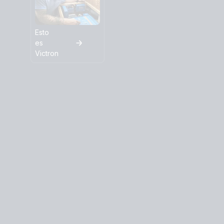
Esto
es
Victron