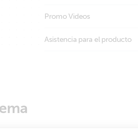
Declaration of Conformity - Interfaces
Promo Videos
DoC - Auxilliary components (1)
ISO9001 certificate
Brand video
Asistencia para el producto
tema