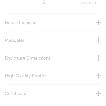
Fichas técnicas
GX IO-Extender 150
Manuales
GX IO-Extender 150
Enclosure Dimensions
GX IO-Extender 150
High Quality Photos
GX IO-Extender 150 (front-angle2)
Certificates
GX IO-Extender 150 (front)
ISO9001 certificate