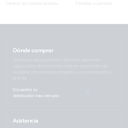
Centros de comunicaciones
Pantallas y paneles
Dónde comprar
¿Necesita asesoramiento? Nuestros altamente
capacitados distribuidores estarán encantados de
ayudarle con cualquier pregunta, ya sea pequeña o
grande.
Encuentre su
distribuidor más cercano
Asistencia