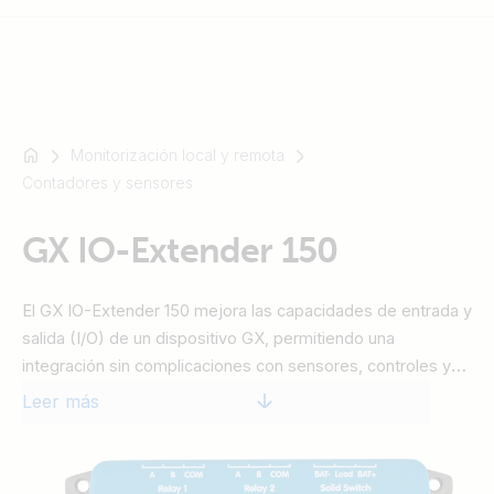
Monitorización local y remota
Por
Contadores y sensores
ejemplo,
SmartSolar
Multiplus-
GX IO-Extender 150
II
Orion
El GX IO-Extender 150 mejora las capacidades de entrada y
XS
salida (I/O) de un dispositivo GX, permitiendo una
SmartShunt
integración sin complicaciones con sensores, controles y
dispositivos externos adicionales. Se conecta mediante
Leer más
USB, que también sirve como su fuente de alimentación,
proporcionando una solución de expansión sencilla y eficaz.
El dispositivo puede controlarse con Node-RED en el