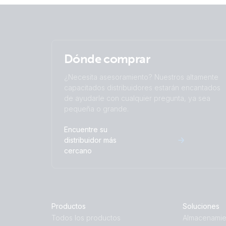
Dónde comprar
¿Necesita asesoramiento? Nuestros altamente
capacitados distribuidores estarán encantados
de ayudarle con cualquier pregunta, ya sea
pequeña o grande.
Encuentre su
distribuidor más
cercano
Productos
Soluciones
Todos los productos
Almacenamie