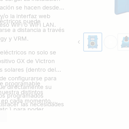
rización se hacen desde
/o la interfaz web
léctricos puede
eso WiFi o WiFi LAN.
rse a distancia a través
ergy y VRM.
eléctricos no solo se
sitivo GX de Victron
s solares (dentro del
de configurarse para
nte programable
gue directamente su
uestra distintos
dos programados
do en cada momento
tisfacer las necesidades
etc.) para poder
del sistema.
 dispositivo.