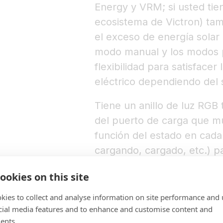
Energy y VRM; si usted tie
ecosistema de Victron) ta
el exceso de energía solar
modo manual y los modos 
flexibilidad para satisfacer
eléctrico dependiendo del 
Tiene un anillo de luz RGB
del puerto de carga que mu
función del estado en cad
cargando, cargado, etc.) p
estado del dispositivo.
ookies on this site
kies to collect and analyse information on site performance and 
cial media features and to enhance and customise content and
ents.