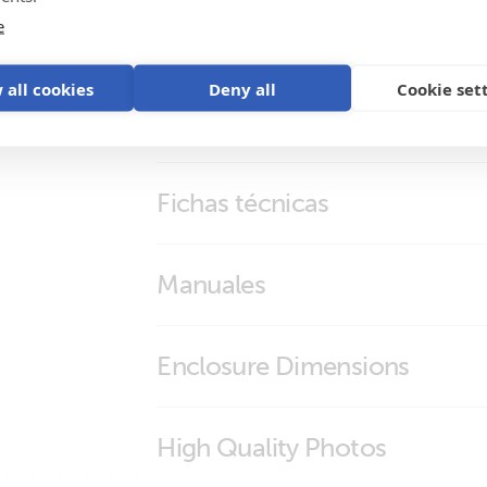
e
 all cookies
Deny all
Cookie set
Fichas técnicas
EV Charging Station
Manuales
EV Charging Station
Enclosure Dimensions
EV Charging Station
High Quality Photos