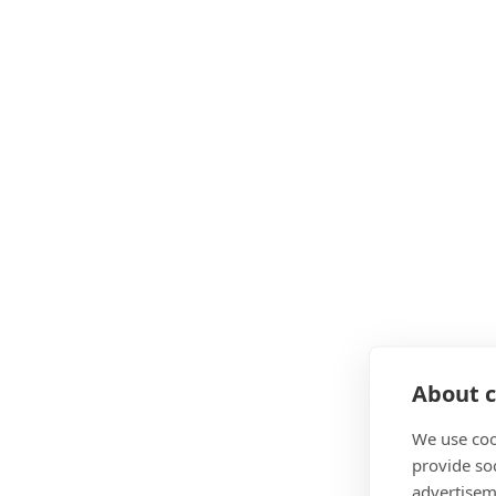
About c
We use coo
provide so
advertisem