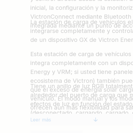
inicial, la configuración y la monito
VictronConnect mediante Bluetooth y
La estación de carga de vehículos e
integrada mediante un punto de acc
integrarse completamente y controla
de un dispositivo GX de Victron En
Esta estación de carga de vehículos 
integra completamente con un dispo
Energy y VRM; si usted tiene panele
ecosistema de Victron) también pue
Tiene un anillo de luz RGB totalme
que el exceso de energía solar car
alrededor del puerto de carga que m
vehículo. El modo manual y los mo
efectos de luz en función del esta
ofrecen aún más flexibilidad para sa
(desconectado, cargando, cargado, 
del vehículo eléctrico dependiendo 
Leer más
determinar rápidamente el estado del