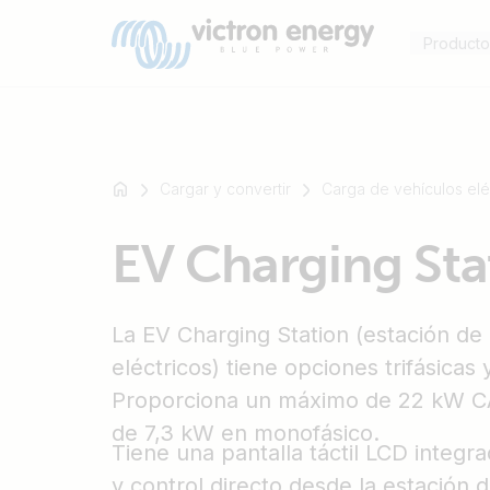
Producto
Cargar y convertir
Carga de vehículos elé
Por
EV Charging Sta
ejemplo,
SmartSolar
Multiplus-
La EV Charging Station (estación de
II
Orion
eléctricos) tiene opciones trifásicas
XS
Proporciona un máximo de 22 kW CA
SmartShunt
de 7,3 kW en monofásico.
Tiene una pantalla táctil LCD integr
y control directo desde la estación d