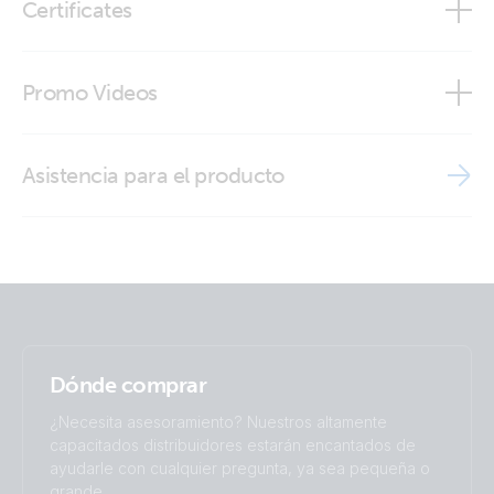
Certificates
VE.Can Power Cable (front-angle)
Declaration of Conformity - Auxiliary components (2)
Promo Videos
ISO9001 certificate
Brand video
Asistencia para el producto
Dónde comprar
¿Necesita asesoramiento? Nuestros altamente
capacitados distribuidores estarán encantados de
ayudarle con cualquier pregunta, ya sea pequeña o
grande.