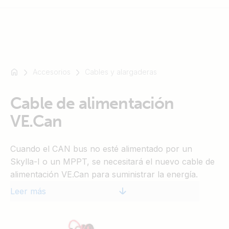
Accesorios
Cables y alargaderas
Por
ejemplo,
SmartSolar
Cable de alimentación
Multiplus-
VE.Can
II
Orion
Cuando el CAN bus no esté alimentado por un
XS
Skylla-I o un MPPT, se necesitará el nuevo cable de
SmartShunt
alimentación VE.Can para suministrar la energía.
Leer más