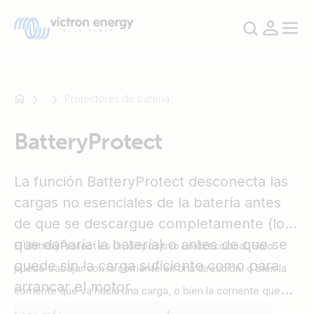
Protectores de batería
BatteryProtect
Por
ejemplo,
SmartSolar
La función BatteryProtect desconecta las
Multiplus-
cargas no esenciales de la batería antes
II
de que se descargue completamente (lo
Orion
que dañaría la batería) o antes de que se
El BatteryProtect es un dispositivo unidireccional. Solo
XS
quede sin la carga suficiente como para
SmartShunt
puede trabajar con la corriente en una dirección: o bien la
arrancar el motor.
corriente que va hacia una carga, o bien la corriente que
procede de un cargador, pero no las dos al mismo tiempo.