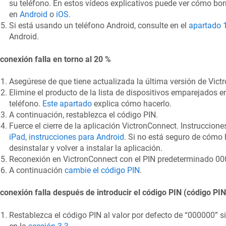
su teléfono. En estos vídeos explicativos puede ver cómo bo
en
Android
o
iOS.
Si está usando un teléfono Android, consulte en el
apartado 
Android.
conexión falla en torno al 20 %
Asegúrese de que tiene actualizada la última versión de Vict
Elimine el producto de la lista de dispositivos emparejados e
teléfono.
Este apartado
explica cómo hacerlo.
A continuación, restablezca el código PIN.
Fuerce el cierre de la aplicación VictronConnect. Instruccione
iPad
,
instrucciones para Android
. Si no está seguro de cómo
desinstalar y volver a instalar la aplicación.
Reconexión en VictronConnect con el PIN predeterminado 00
A continuación
cambie el código PIN
.
conexión falla después de introducir el código PIN (código PI
Restablezca el código PIN al valor por defecto de “000000” s