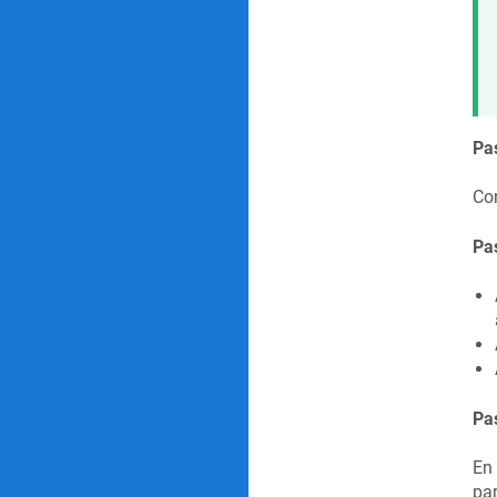
Pa
Co
Pa
Pas
En 
par