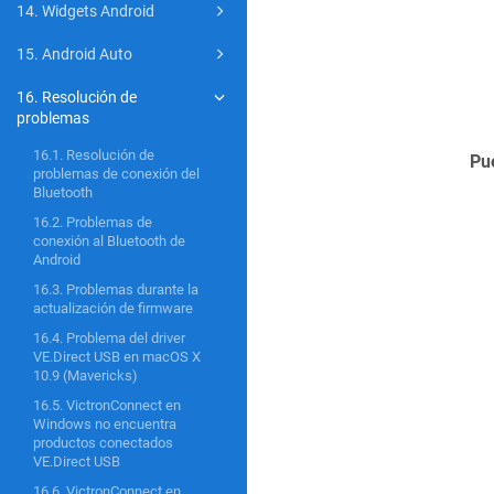
14. Widgets Android
15. Android Auto
16. Resolución de
problemas
16.1. Resolución de
Pu
problemas de conexión del
Bluetooth
16.2. Problemas de
conexión al Bluetooth de
Android
16.3. Problemas durante la
actualización de firmware
16.4. Problema del driver
VE.Direct USB en macOS X
10.9 (Mavericks)
16.5. VictronConnect en
Windows no encuentra
productos conectados
VE.Direct USB
16.6. VictronConnect en