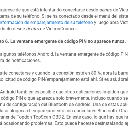
egúrese de que está intentando conectarse desde
dentro
de Vict
tema de su teléfono. Si se ha conectado desde el menú del sist
información de emparejamiento de su teléfono
y luego abra Vic
oducto desde
dentro
de VictronConnect.
so 6. La ventana emergente de código PIN no aparece nunca.
algunos teléfonos Android, la ventana emergente de código PIN
ra de notificaciones.
ente conectarse y cuando la conexión esté en 80 %, abra la barr
solicitud de código PIN/emparejamiento está ahí. Si es así, ábra
Android también es posible que otras aplicaciones impidan qu
 código PIN o que aparezca solo brevemente, incluso cuando se
ú de configuración del Bluetooth de Android. Una de estas apli
luso bloquea el emparejamiento con auriculares Bluetooth. Otra 
áner de Topdon TopScan OBD2. En este caso, lo que hay que hac
tá ocasionando problemas. Esto puede hacerse desinstalando a