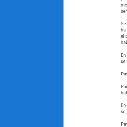
mos
ser
Se 
ha 
el
hab
En 
se 
Pas
Par
hab
En 
se 
Pa