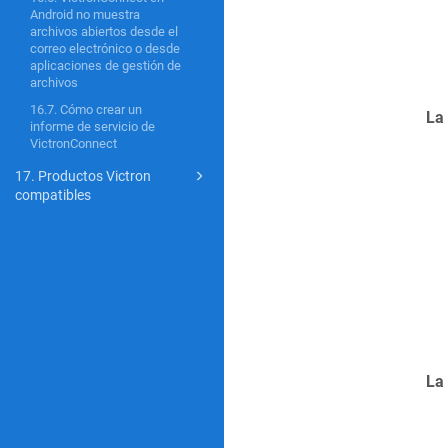
Android no muestra
archivos abiertos desde el
correo electrónico o desde
aplicaciones de gestión de
archivos
16.7. Cómo crear un
La 
informe de servicio de
VictronConnect
17. Productos Victron
compatibles
La 