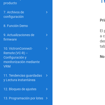
1
producto
7. Archivos de
configuración
Pri
8. Función Demo
El 
9. Actualizaciones de
a c
firmware
des
tab
10. VictronConnect-
Remote (VC-R) –
No 
Configuración y
monitorización mediante
VRM
11. Tendencias guardadas
y Lectura instantánea
12. Bloqueo de ajustes
13. Programación por lotes