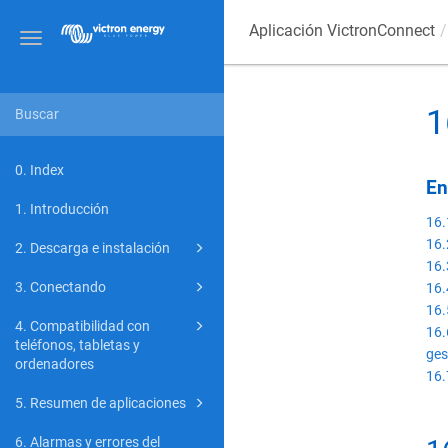
Aplicación VictronConnect
Toggle
navigation
1
0. Index
En
1. Introducción
16.
16.
2. Descarga e instalación
16.
3. Conectando
16.
16.
4. Compatibilidad con
16.
teléfonos, tabletas y
ges
ordenadores
16.
5. Resumen de aplicaciones
6. Alarmas y errores del