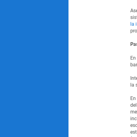
As
sis
la 
pr
Pa
En 
bar
Int
la 
En 
del
men
inc
esc
es