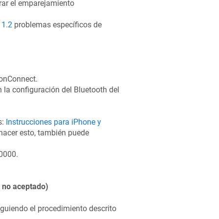
rrar el emparejamiento
11.2
problemas específicos de
ronConnect.
n la configuración del Bluetooth del
s:
Instrucciones para iPhone y
 hacer esto, también puede
0000.
N no aceptado)
iguiendo el procedimiento descrito